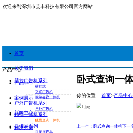
欢迎来到深圳市芸丰科技有限公司官方网站！
首页
关于我们
产品中心
卧式查询一
壁挂广告机系列
产品中心
壁挂式
立式广告机
你的位置：
首页
>
产品中心
教学会议一体机
案例展示
户外广告机系列
户外广告机
新闻中心
触摸一体机系列
触摸查询一体机
拼接屏系列
上一个：卧式查询一体机
下一
解决方案
拼接屏产品