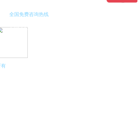
全国免费咨询热线
13823376618
拿出手机
扫描二维码关注芸丰科技
所有