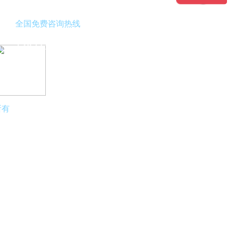
全国免费咨询热线
13823376618
拿出手机
扫描二维码关注芸丰科技
所有